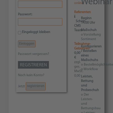
Webinar
online
Referenten
Passwort:
Beginn
Schein
14.00 Uhr
CMS
Maßschuh
Team
Eingeloggt bleiben
o Vorstellung
Sortiment
Teilnahme-
Konfigurieren
Gebühren
/ Bestellen
0,00
Passwort vergessen?
eines
€
Maßschuhs
zzgl.
o Bestellmöglichkeit
REGISTRIEREN
ges.
o Workflow
MwSt.
Noch kein Konto?
0,00
Leisten,
Bettung
und
registrieren
Jetzt
Probeschuh
o Der
Leisten-
und
Bettungsbau
o Leisten: