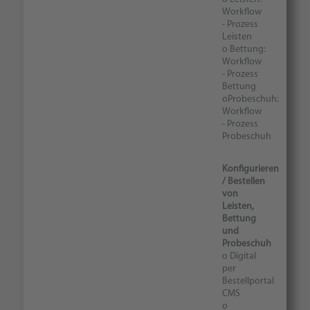
Workflow
- Prozess
Leisten
o Bettung:
Workflow
- Prozess
Bettung
oProbeschuh:
Workflow
- Prozess
Probeschuh
Konfigurieren
/ Bestellen
von
Leisten,
Bettung
und
Probeschuh
o Digital
per
Bestellportal
CMS
o