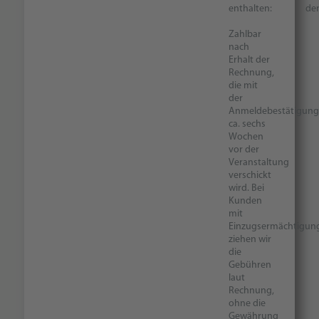
enthalten:
de
Zahlbar
nach
Erhalt der
Rechnung,
die mit
der
Anmeldebestätigung
ca. sechs
Wochen
vor der
Veranstaltung
verschickt
wird. Bei
Kunden
mit
Einzugsermächtigun
ziehen wir
die
Gebühren
laut
Rechnung,
ohne die
Gewährung