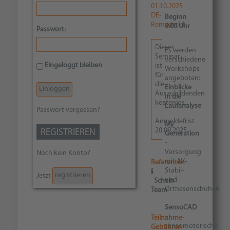
01.10.2025
DE-
Beginn
Remscheid
9:00 Uhr
Passwort:
Dieses
Es werden
Seminar
verschiedene
Eingeloggt bleiben
ist
Workshops
für
angeboten:
die
Einblicke
Auszubildenden
in die
kostenlos.
Laufanalyse
Passwort vergessen?
Anmeldefrist
My
20.09.2025
REGISTRIEREN
Generation
-
Versorgung
Noch kein Konto?
mit AV-
Referenten
Stabil-
registrieren
Jetzt
und
Schein
Orthesenschuhen
Team
SensoCAD
-
Teilnahme-
sensomotorische
Gebühren