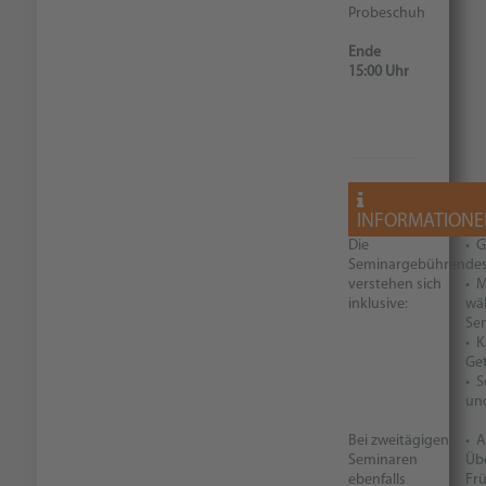
Probeschuh
Ende
15:00 Uhr
INFORMATIONE
Die
• 
Seminargebühren
de
verstehen sich
• M
inklusive:
wä
Se
• K
Ge
• 
und
Bei zweitägigen
• 
Seminaren
Übe
ebenfalls
Fr