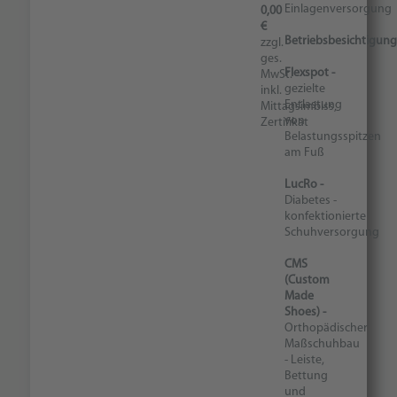
Einlagenversorgung
0,00
€
Betriebsbesichtigung
zzgl.
ges.
Flexspot -
MwSt.
gezielte
inkl.
Entlastung
Mittagsimbiss,
von
Zertifikat
Belastungsspitzen
am Fuß
LucRo -
Diabetes -
konfektionierte
Schuhversorgung
CMS
(Custom
Made
Shoes) -
Orthopädischer
Maßschuhbau
- Leiste,
Bettung
und