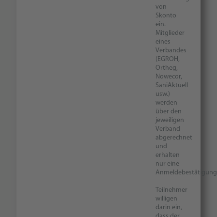
von
Skonto
ein.
Mitglieder
eines
Verbandes
(EGROH,
Ortheg,
Nowecor,
SaniAktuell
usw.)
werden
über den
jeweiligen
Verband
abgerechnet
und
erhalten
nur eine
Anmeldebestätigung
Teilnehmer
willigen
darin ein,
dass der