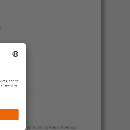
s
leiche Seminar
n bezahlt werden
att auf die Seminarrechnung (Gesamtbetrag)