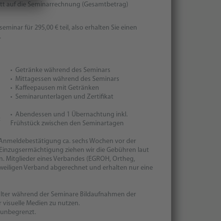
att auf die Seminarrechnung (Gesamtbetrag)
nar für 295,00 € teil, also erhalten Sie einen
.
• Getränke während des Seminars
• Mittagessen während des Seminars
• Kaffeepausen mit Getränken
• Seminarunterlagen und Zertifikat
• Abendessen und 1 Übernachtung inkl.
:
Frühstück zwischen den Seminartagen
r Anmeldebestätigung ca. sechs Wochen vor der
 Einzugsermächtigung ziehen wir die Gebühren laut
. Mitglieder eines Verbandes (EGROH, Ortheg,
weiligen Verband abgerechnet und erhalten nur eine
stalter während der Seminare Bildaufnahmen der
r visuelle Medien zu nutzen.
h unbegrenzt.