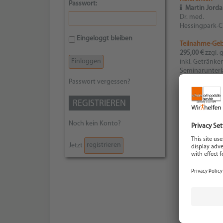
Passwort:
Martin Jorda
Dr. med.
Hessingpark-C
Eingeloggt bleiben
Teilnahme-Ge
295,00 €
zzgl. 
inkl. Getränke
Seminarunterla
Passwort vergessen?
Fortbildungsp
REGISTRIEREN
Noch kein Konto?
registrieren
Jetzt