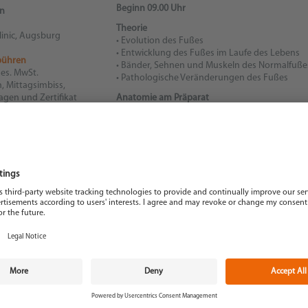
Beginn 09.00 Uhr
n
Theorie
linic, Augsburg
• Evolution des Fußes
• Entwicklung des Fußes im Laufe des Lebens
bühren
• Bänder, Sehnen und Muskeln des Normalfuße
ges. MwSt.
• Pathologische Veränderungen des Fußes
n, Mittagsimbiss,
gen und Zertifikat
Anatomie am Präparat
• Knöcherner Aufbau des Fußes
unkte
• Die Gewölbe der Fußarchitektur
• Verlauf von Muskeln, Sehnen und Bändern
• Pathologische Besonderheiten
6
Ende 16.00 Uhr
14
RABATTSYSTEM FÜR SEMINARE
Bei Buchung von mehreren Personen für das g
Es nimmt eine Person teil: 100 % müsse
Es nehmen zwei Personen teil: 10 % Rab