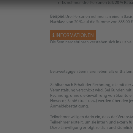
Es nehmen drei Personen teil: 20 % Rab
Beispiel:
Drei Personen nehmen an einem Basissemi
Nachlass von 20 % auf die Summe von 885,00 €
INFORMATIONEN
Die Seminargebühren verstehen sich inklusive:
Bei zweitägigen Seminaren ebenfalls enthalten
Zahlbar nach Erhalt der Rechnung, die mit de
Veranstaltung verschickt wird. Bei Kunden mit
Rechnung, ohne die Gewährung von Skonto ein
Nowecor, SaniAktuell usw.) werden über den je
Anmeldebestätigung.
Teilnehmer willigen darin ein, dass der Veran
Teilnehmer erstellt, um sie intern und extern fü
Diese Einwilligung erfolgt zeitlich und räumlic