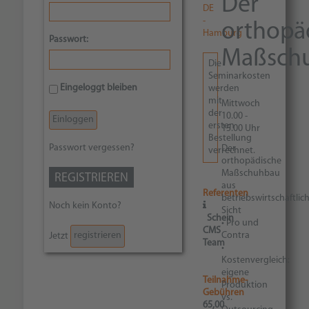
Der
DE
-
orthopä
Hamburg
Passwort:
Maßsch
Die
Seminarkosten
Eingeloggt bleiben
werden
mit
Mittwoch
der
10.00 -
ersten
15.00 Uhr
Bestellung
Passwort vergessen?
Der
verrechnet.
orthopädische
Maßschuhbau
REGISTRIEREN
aus
Referenten
betriebswirtschaftlic
Noch kein Konto?
Sicht
Schein
• Pro und
CMS
Contra
registrieren
Jetzt
Team
•
Kostenvergleich:
eigene
Teilnahme-
Produktion
Gebühren
vs.
65,00