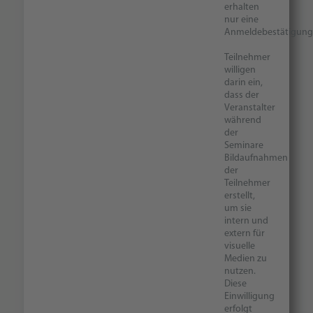
erhalten
nur eine
Anmeldebestätigung
Teilnehmer
willigen
darin ein,
dass der
Veranstalter
während
der
Seminare
Bildaufnahmen
der
Teilnehmer
erstellt,
um sie
intern und
extern für
visuelle
Medien zu
nutzen.
Diese
Einwilligung
erfolgt