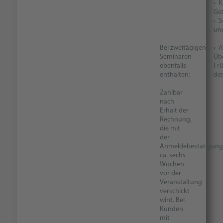
• K
Ge
• 
und
Bei zweitägigen
• 
Seminaren
Übe
ebenfalls
Fr
enthalten:
de
Zahlbar
nach
Erhalt der
Rechnung,
die mit
der
Anmeldebestätigung
ca. sechs
Wochen
vor der
Veranstaltung
verschickt
wird. Bei
Kunden
mit