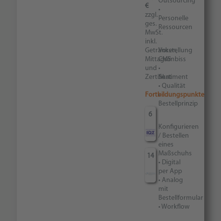
Outsourcing
€
•
zzgl.
Personelle
ges.
Ressourcen
MwSt.
inkl.
Getränken,
Vorstellung
Mittagsimbiss
CMS
und
•
Zertifikat
Sortiment
• Qualität
Fortbildungspunkte
•
Bestellprinzip
6
Konfigurieren
/ Bestellen
eines
Maßschuhs
14
• Digital
per App
• Analog
mit
Bestellformular
• Workflow