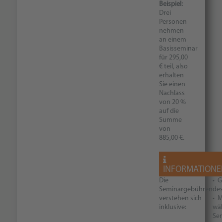
Beispiel:
Drei
Personen
nehmen
an einem
Basisseminar
für 295,00
€ teil, also
erhalten
Sie einen
Nachlass
von 20 %
auf die
Summe
von
885,00 €.
INFORMATIONE
Die
• 
Seminargebühren
de
verstehen sich
• M
inklusive:
wä
Se