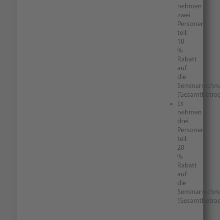
nehmen
zwei
Personen
teil:
10
%
Rabatt
auf
die
Seminarrechn
(Gesamtbetra
Es
nehmen
drei
Personen
teil:
20
%
Rabatt
auf
die
Seminarrechn
(Gesamtbetra