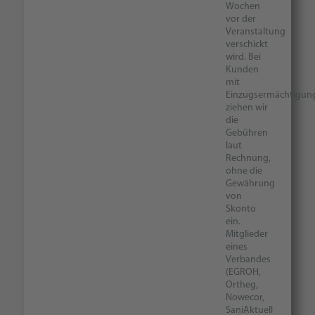
Wochen
vor der
Veranstaltung
verschickt
wird. Bei
Kunden
mit
Einzugsermächtigun
ziehen wir
die
Gebühren
laut
Rechnung,
ohne die
Gewährung
von
Skonto
ein.
Mitglieder
eines
Verbandes
(EGROH,
Ortheg,
Nowecor,
SaniAktuell