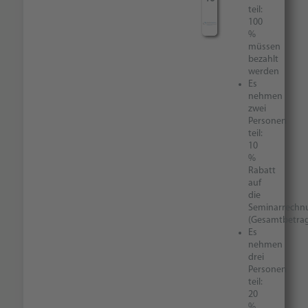
teil:
100
%
müssen
bezahlt
werden
Es
nehmen
zwei
Personen
teil:
10
%
Rabatt
auf
die
Seminarrechn
(Gesamtbetra
Es
nehmen
drei
Personen
teil:
20
%