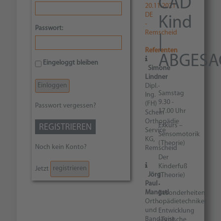
CAD
20.11.2021
DE
Kind
-
Passwort:
Remscheid
|
Referenten
ABGESA
Eingeloggt bleiben
Simone
Lindner
Dipl.-
Samstag
Ing.
9.30 -
(FH)
Passwort vergessen?
17.00 Uhr
Schein
Orthopädie
Exkurs –
REGISTRIEREN
Service
Sensomotorik
KG,
(Theorie)
Noch kein Konto?
Remscheid
Der
Kinderfuß
registrieren
Jetzt
Jörg
(Theorie)
Paul
•
Mangstl
Besonderheiten
Orthopädietechniker
•
und
Entwicklung
Bandagist
• Typische