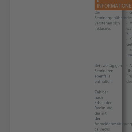
INFORMATIONE
Die
• 
Seminargebühren
de
verstehen sich
• M
inklusive:
wä
Se
• K
Ge
• 
und
Bei zweitägigen
• 
Seminaren
Übe
ebenfalls
Fr
enthalten:
de
Zahlbar
nach
Erhalt der
Rechnung,
die mit
der
Anmeldebestätigung
ca. sechs