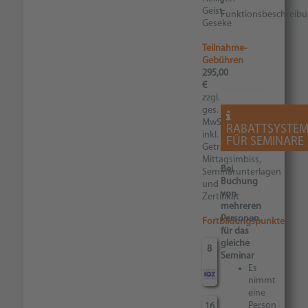
•
Geist,
Funktionsbeschreib
Geseke
Teilnahme-
Gebühren
295,00
€
zzgl.
ges.
MwSt.
RABATTSYSTE
inkl.
FÜR SEMINARE
Getränken,
Mittagsimbiss,
Bei
Seminarunterlagen
Buchung
und
von
Zertifikat
mehreren
Personen
Fortbildungspunkte
für das
gleiche
8
Seminar
Es
nimmt
eine
Person
16