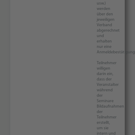
usw.)
werden
über den
jeweiligen
Verband
abgerechnet
und
erhalten
nur eine
Anmeldebestätigung
Teilnehmer
willigen
darin ein,
dass der
Veranstalter
während
der
Seminare
Bildaufnahmen
der
Teilnehmer
erstellt,
um sie
intern und