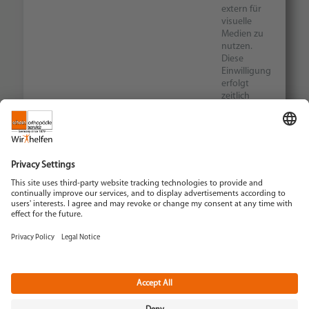
extern für
visuelle
Medien zu
nutzen.
Diese
Einwilligung
erfolgt
zeitlich
und
räumlich
unbegrenzt.
STORNOFRISTE
Bis zu 6 Wochen vor
Veranstaltungsbegin
Bis zu 4 Wochen vor
Veranstaltungsbegin
In den letzten 4
Wochen vor der
Veranstaltung