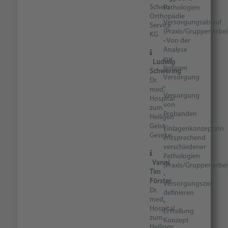
Schein
Pathologien
Orthopädie
Versorgungsablauf
Service
(Praxis/Gruppenarbei
KG
• Von der
Analyse
zur
Ludwig
fertigen
Schwering
Versorgung
Dr.
•
med.
Versorgung
Hospital
von
zum
Probanden
Heiligen
Geist,
Einlagenkonzeption
Geseke
entsprechend
verschiedener
Pathologien
Vanni
(Praxis/Gruppenarbei
Tim
•
Förster
Versorgungsziel
Dr.
definieren
med.
•
Hospital
Erstellung
zum
Konzept
Heiligen