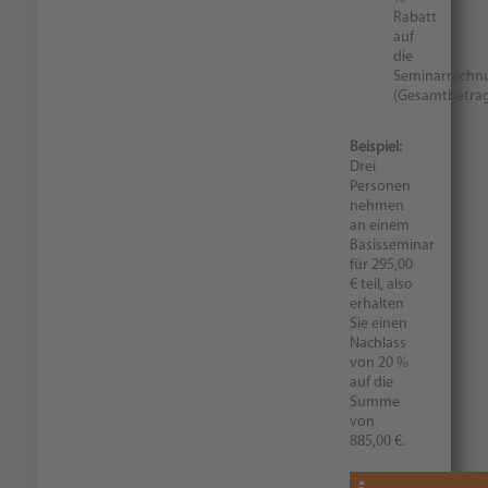
Rabatt
auf
die
Seminarrechn
(Gesamtbetra
Beispiel:
Drei
Personen
nehmen
an einem
Basisseminar
für 295,00
€ teil, also
erhalten
Sie einen
Nachlass
von 20 %
auf die
Summe
von
885,00 €.