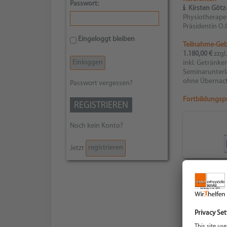
Passwort:
Kirsten Göt
Physiotherape
Präsidentin O.G
Eingeloggt bleiben
Teilnahme-Ge
1.180,00 €
zzgl
inkl. Getränke
Seminarunterla
ohne Übernac
Passwort vergessen?
Fortbildungsp
REGISTRIEREN
Noch kein Konto?
registrieren
Jetzt