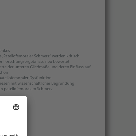
enkes
 „Patellofemoraler Schmerz“ werden kritisch
ter Forschungsergebnisse neu bewertet
ette der unteren Gliedmaße und deren Einfluss auf
ktion
tellofemoraler Dysfunktion
hesen mit wissenschaftlicher Begründung
on patellofemoralem Schmerz