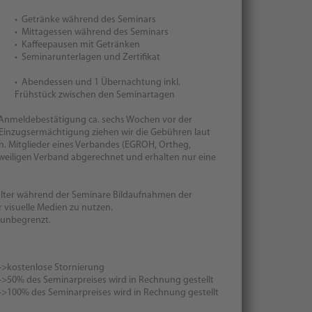
• Getränke während des Seminars
• Mittagessen während des Seminars
• Kaffeepausen mit Getränken
• Seminarunterlagen und Zertifikat
• Abendessen und 1 Übernachtung inkl.
:
Frühstück zwischen den Seminartagen
r Anmeldebestätigung ca. sechs Wochen vor der
 Einzugsermächtigung ziehen wir die Gebühren laut
. Mitglieder eines Verbandes (EGROH, Ortheg,
weiligen Verband abgerechnet und erhalten nur eine
stalter während der Seminare Bildaufnahmen der
r visuelle Medien zu nutzen.
h unbegrenzt.
->
kostenlose Stornierung
->
50% des Seminarpreises wird in Rechnung gestellt
->
100% des Seminarpreises wird in Rechnung gestellt