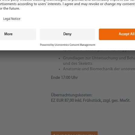
Beginn 09:00 Uhr
Biomechanik II. - Lower Quarter
Überprüfung der Anatomie und Mechanik
Erkenntnisse aus Untersuchungen an Le
spezifische Pathologien an Sprunggelen
Grundlagen zur Untersuchung und Beha
und des Skeletts
Anatomie und Biomechanik der unteren
Ende 17:00 Uhr
Übernachtungskosten:
EZ EUR 87,00 inkl. Frühstück, zzgl. ges. MwSt.