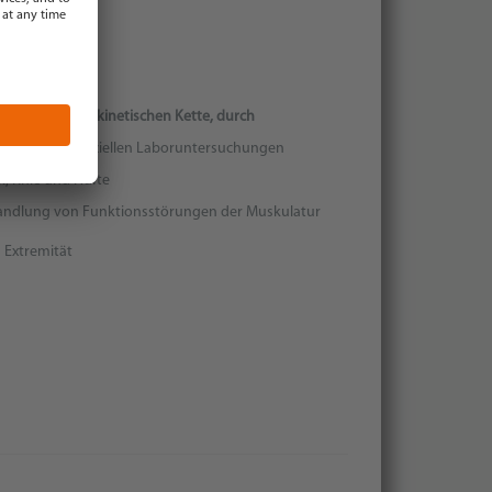
 der unteren kinetischen Kette, durch
ichen und speziellen Laboruntersuchungen
k, Knie und Hüfte
ndlung von Funktionsstörungen der Muskulatur
 Extremität