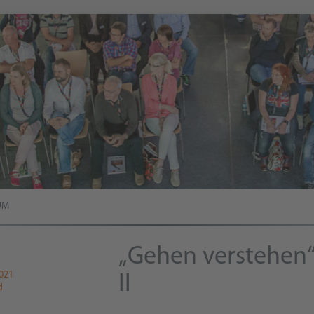
UM
„Gehen verstehen“ 
2021
II
d