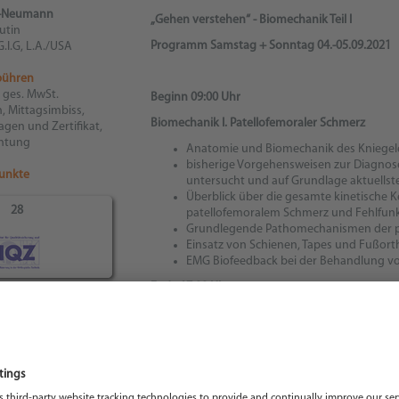
z-Neumann
„Gehen verstehen“ - Biomechanik Teil I
utin
Programm Samstag + Sonntag 04.-05.09.2021
.I.G, L.A./USA
bühren
. ges. MwSt.
Beginn 09:00 Uhr
n, Mittagsimbiss,
Biomechanik I. Patellofemoraler Schmerz
gen und Zertifikat,
htung
Anatomie und Biomechanik des Kniegel
bisherige Vorgehensweisen zur Diagnose
unkte
untersucht und auf Grundlage aktuells
Überblick über die gesamte kinetische K
28
patellofemoralem Schmerz und Fehlfun
Grundlegende Pathomechanismen der pa
Einsatz von Schienen, Tapes und Fußort
EMG Biofeedback bei der Behandlung v
Ende 17:00 Uhr
64
„Gehen verstehen“- Biomechanik Teil II
Programm Montag + Dienstag 06.-07.09.2021